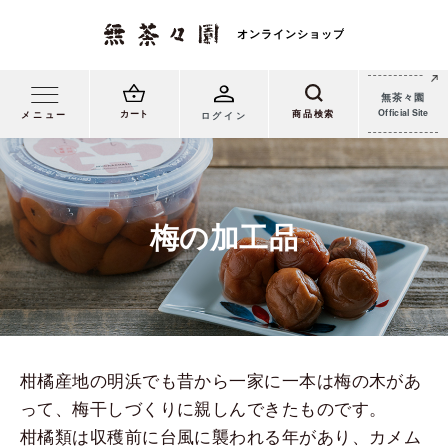
無茶々園
Official Site
カート
メニュー
ログイン
梅の加工品
柑橘産地の明浜でも昔から一家に一本は梅の木があ
って、梅干しづくりに親しんできたものです。
柑橘類は収穫前に台風に襲われる年があり、カメム