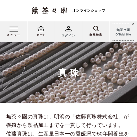
無茶々園
Official Site
カート
メニュー
ログイン
真 珠
無茶々園の真珠は、明浜の「佐藤真珠株式会社」が
養殖から製品加工までを一貫して行っています。
佐藤真珠は、生産量日本一の愛媛県で50年間養殖を