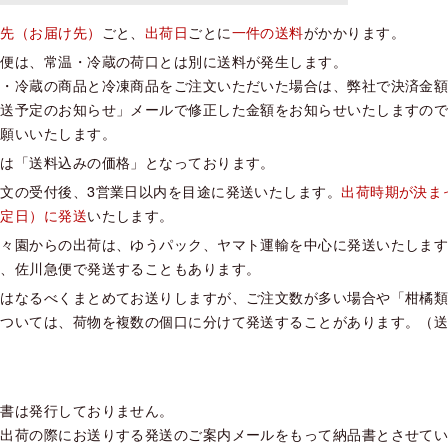
送先（お届け先）
ごと、
出荷日
ごとに
一件の送料
がかかります。
凍便は、常温・冷蔵の荷口とは別に送料が発生します。
温・冷蔵の商品と冷凍商品をご注文いただいた場合は、弊社で決済金
発送予定のお知らせ」メールで修正した金額をお知らせいたしますの
お願いいたします。
珠は「送料込みの価格」となっております。
文の受付後、3営業日以内を目途に発送いたします。
出荷時期が決ま
設定日）に発送
いたします。
茶々園からの出荷は、ゆうパック、ヤマト運輸を中心に発送いたしま
た、佐川急便で発送することもあります。
品はなるべくまとめてお送りしますが、ご注文数が多い場合や「柑橘
については、荷物を複数の個口に分けて発送することがあります。（
品書は発行しておりません。
品出荷の際にお送りする発送のご案内メールをもって納品書とさせて