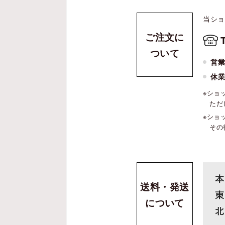
当ショ
ご注文に
ついて
営
休
ショ
ただ
ショ
その
送料・発送
について