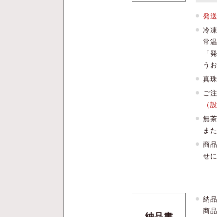
発
冷
常
「
う
真
ご注
（
無
ま
商
せ
納
商
納品書