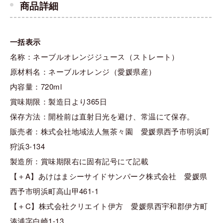
商品詳細
一括表示
名称：ネーブルオレンジジュース（ストレート）
原材料名：ネーブルオレンジ（愛媛県産）
内容量：720ml
賞味期限：製造日より365日
保存方法：開栓前は直射日光を避け、常温にて保存。
販売者：株式会社地域法人無茶々園 愛媛県西予市明浜町
狩浜3-134
製造所：賞味期限右に固有記号にて記載
【＋A】あけはまシーサイドサンパーク株式会社 愛媛県
西予市明浜町高山甲461-1
【＋C】株式会社クリエイト伊方 愛媛県西宇和郡伊方町
湊浦字白崎1-13