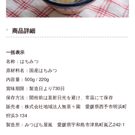
商品詳細
一括表示
名称：はちみつ
原材料名：国産はちみつ
内容量：500g / 220g
賞味期限：製造日より730日
保存方法：開栓前は直射日光を避け、常温にて保存
販売者：株式会社地域法人無茶々園 愛媛県西予市明浜町
狩浜3-134
製造所：みつばち屋嵐 愛媛県宇和島市津島町嵐乙242-1