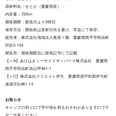
原材料名：せとか（愛媛県産）
内容量：720ml
賞味期限：製造日より365日
保存方法：開栓前は直射日光を避け、常温にて保存。
販売者：株式会社地域法人無茶々園 愛媛県西予市明浜町
狩浜3-134
製造所：賞味期限右に固有記号にて記載
【＋A】あけはまシーサイドサンパーク株式会社 愛媛県
西予市明浜町高山甲461-1
【＋C】株式会社クリエイト伊方 愛媛県西宇和郡伊方町
湊浦字白崎1-13
お知らせ
キャップの切り口で手や指を切るおそれがありますので十
分ご注意ください。