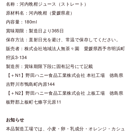
名称：河内晩柑ジュース（ストレート）
原材料名：河内晩柑（愛媛県産）
内容量：180ml
賞味期限：製造日より365日
保存方法：直射日光を避け、常温で保存してください。
販売者：株式会社地域法人無茶々園 愛媛県西予市明浜町
狩浜3-134
製造所：賞味期限下段に固有記号にて記載
【＋N1】野田ハニー食品工業株式会社 本社工場 徳島県
吉野川市鴨島町内原144
【＋N2】野田ハニー食品工業株式会社 上板工場 徳島県
板野郡上板町七條字元原11
お知らせ
本品製造工場では、小麦・卵・乳成分・オレンジ・カシュ