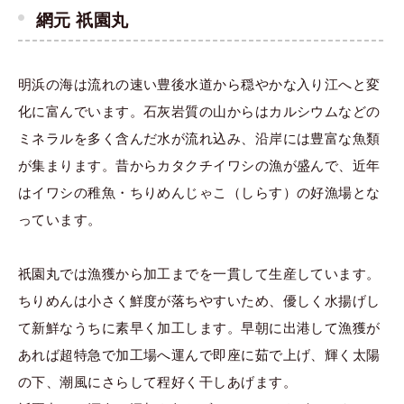
網元 祇園丸
明浜の海は流れの速い豊後水道から穏やかな入り江へと変
化に富んでいます。石灰岩質の山からはカルシウムなどの
ミネラルを多く含んだ水が流れ込み、沿岸には豊富な魚類
が集まります。昔からカタクチイワシの漁が盛んで、近年
はイワシの稚魚・ちりめんじゃこ（しらす）の好漁場とな
っています。
祇園丸では漁獲から加工までを一貫して生産しています。
ちりめんは小さく鮮度が落ちやすいため、優しく水揚げし
て新鮮なうちに素早く加工します。早朝に出港して漁獲が
あれば超特急で加工場へ運んで即座に茹で上げ、輝く太陽
の下、潮風にさらして程好く干しあげます。