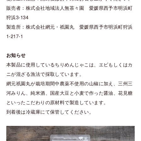
販売者：株式会社地域法人無茶々園 愛媛県西予市明浜町
狩浜3-134
製造所：株式会社網元・祇園丸 愛媛県西予市明浜町狩浜
1-217-1
お知らせ
本製品に使用しているちりめんじゃこは、エビもしくはカ
ニが混ざる漁法で採取しています。
網元祇園丸が栽培期間中農薬不使用の山椒に加え、三州三
河みりん、純米酒、国産大豆と小麦で作った醤油、花見糖
といったこだわりの原材料で製造しています。
到着後は冷蔵庫にて保管してください。