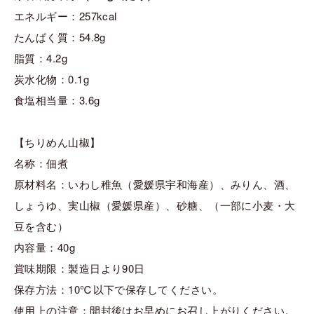
エネルギー：257kcal
たんぱく質：54.8g
脂質：4.2g
炭水化物：0.1g
食塩相当量：3.6g
【ちりめん山椒】
名称：佃煮
原材料名：いわし稚魚（愛媛県宇和海産）、みりん、酒、
しょうゆ、実山椒（愛媛県産）、砂糖、（一部に小麦・大
豆を含む）
内容量：40g
賞味期限：製造日より90日
保存方法：10℃以下で保存してください。
使用上の注意：開封後はお早めにお召し上がりください。