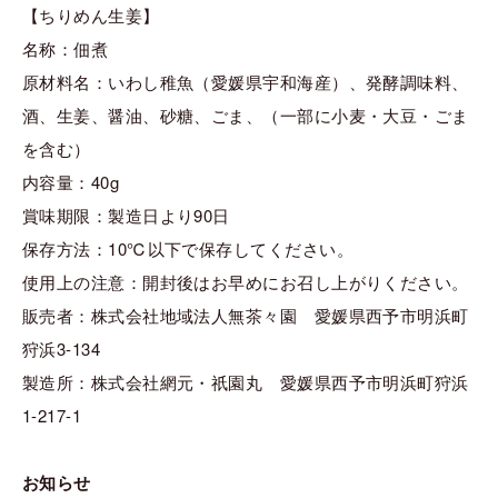
【ちりめん生姜】
名称：佃煮
原材料名：いわし稚魚（愛媛県宇和海産）、発酵調味料、
酒、生姜、醤油、砂糖、ごま、（一部に小麦・大豆・ごま
を含む）
内容量：40g
賞味期限：製造日より90日
保存方法：10℃以下で保存してください。
使用上の注意：開封後はお早めにお召し上がりください。
販売者：株式会社地域法人無茶々園 愛媛県西予市明浜町
狩浜3-134
製造所：株式会社網元・祇園丸 愛媛県西予市明浜町狩浜
1-217-1
お知らせ