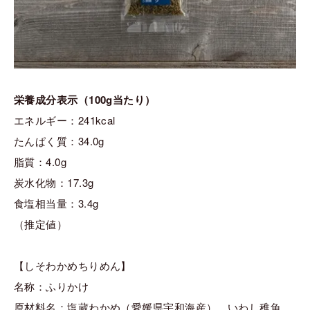
栄養成分表示（100g当たり）
エネルギー：241kcal
たんぱく質：34.0g
脂質：4.0g
炭水化物：17.3g
食塩相当量：3.4g
（推定値）
【しそわかめちりめん】
名称：ふりかけ
原材料名：塩蔵わかめ（愛媛県宇和海産）、いわし稚魚