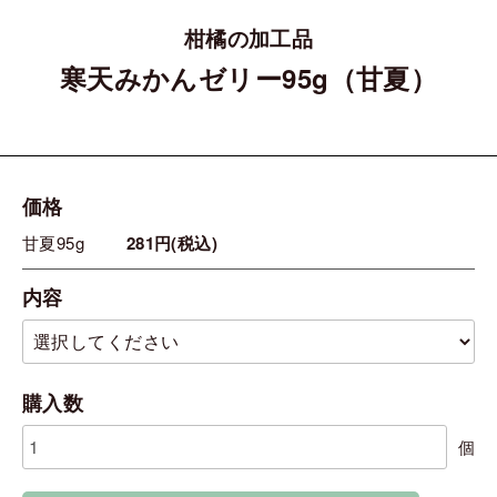
柑橘の加工品
寒天みかんゼリー95g（甘夏）
価格
甘夏95g
281円(税込)
内容
購入数
個