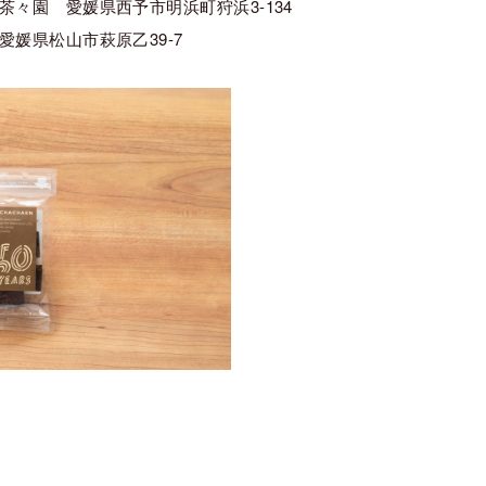
々園 愛媛県西予市明浜町狩浜3-134
媛県松山市萩原乙39-7
）