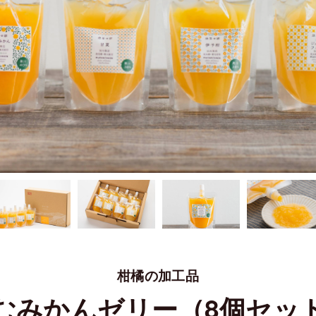
柑橘の加工品
むみかんゼリー（8個セッ