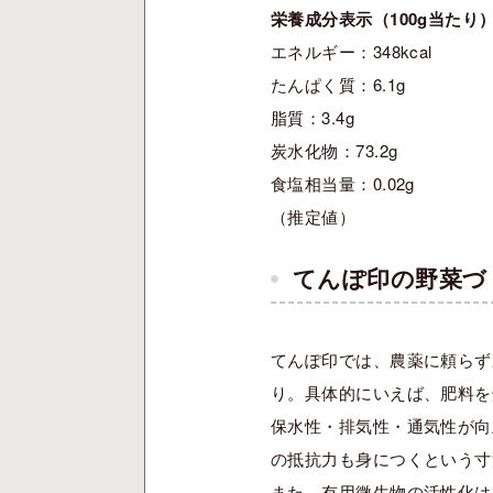
栄養成分表示（100g当たり
エネルギー：348kcal
たんぱく質：6.1g
脂質：3.4g
炭水化物：73.2g
食塩相当量：0.02g
（推定値）
てんぽ印の野菜づ
てんぽ印では、農薬に頼らず
り。具体的にいえば、肥料を
保水性・排気性・通気性が向
の抵抗力も身につくという寸
また、有用微生物の活性化は