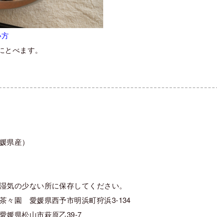
い方
にとべます。
媛県産）
湿気の少ない所に保存してください。
々園 愛媛県西予市明浜町狩浜3-134
媛県松山市萩原乙39-7